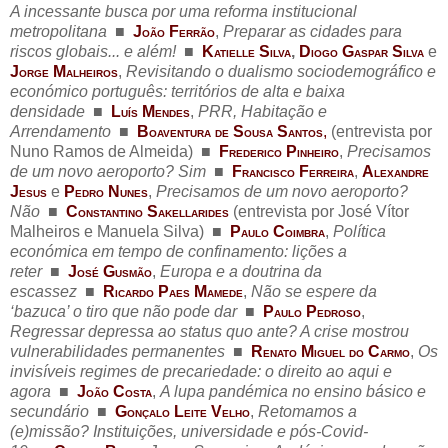
A incessante busca por uma reforma institucional
metropolitana
..
■
..
J
F
,
Preparar as cidades para
OÃO
ERRÃO
riscos globais... e além!
..
■
..
K
S
,
D
G
S
e
ATIELLE
ILVA
IOGO
ASPAR
ILVA
J
M
,
Revisitando o dualismo sociodemográfico e
ORGE
ALHEIROS
económico português: territórios de alta e baixa
densidade
..
■
..
L
M
,
PRR, Habitação e
UÍS
ENDES
Arrendamento
..
■
..
B
S
S
,
(entrevista por
OAVENTURA
DE
OUSA
ANTOS
Nuno Ramos de Almeida)
..
■
..
F
P
,
Precisamos
REDERICO
INHEIRO
de um novo aeroporto? Sim
..
■
..
F
F
,
A
RANCISCO
ERREIRA
LEXANDRE
J
e
P
N
,
Precisamos de um novo aeroporto?
ESUS
EDRO
UNES
Não
..
■
..
C
S
(entrevista por José Vítor
ONSTANTINO
AKELLARIDES
Malheiros e Manuela Silva)
..
■
..
P
C
,
Política
AULO
OIMBRA
económica em tempo de confinamento: lições a
reter
..
■
..
J
G
,
Europa e a doutrina da
OSÉ
USMÃO
escassez
..
■
..
R
P
M
,
Não se espere da
ICARDO
AES
AMEDE
‘bazuca’ o tiro que não pode dar
..
■
..
P
P
,
AULO
EDROSO
Regressar depressa ao status quo ante? A crise mostrou
vulnerabilidades permanentes
..
■
..
R
M
C
,
Os
ENATO
IGUEL
DO
ARMO
invisíveis regimes de precariedade: o direito ao aqui e
agora
..
■
..
J
C
,
A lupa pandémica no ensino básico e
OÃO
OSTA
secundário
..
■
..
G
L
V
,
Retomamos a
ONÇALO
EITE
ELHO
(e)missão? Instituições, universidade e pós-Covid-