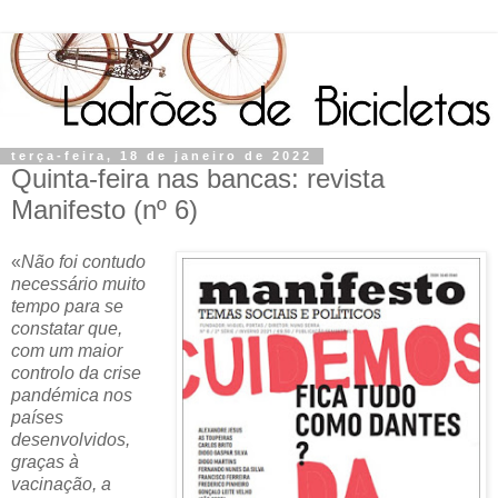
terça-feira, 18 de janeiro de 2022
Quinta-feira nas bancas: revista
Manifesto (nº 6)
«
Não foi contudo
necessário muito
tempo para se
constatar que,
com um maior
controlo da crise
pandémica nos
países
desenvolvidos,
graças à
vacinação, a