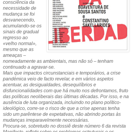
consciência da
necessidade de
mudança se foi
desvanecendo,
acumulando-se os
sinais de gradual
regresso ao
«velho normal»,
mesmo que as
ameaças –
nomeadamente as ambientais, mas não só – tenham
continuado a agravar-se.
Mais que impactos circunstanciais e temporários, a crise
pandémica veio de facto revelar, e em vários aspetos
acentuar, as desigualdades, desequilíbrios e
disfuncionalidades com que há muito nos defrontamos, fruto
das políticas neoliberais das últimas décadas. Por isso, e na
ausência de luta organizada, incluindo no plano político-
ideológico, corre-se o risco de que a crise apenas tenha
sido um parêntese de expetativas, não abrindo portas às
mudanças irreparavelmente necessárias.
Procura-se, sobretudo no dossiê deste número 6 da revista
Manifesto, refletir sobre os problemas estruturais e os