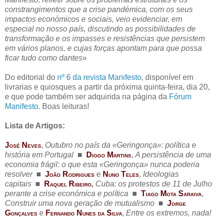
constrangimentos que a crise pandémica, com os seus
impactos económicos e sociais, veio evidenciar, em
especial no nosso país, discutindo as possibilidades de
transformação e os impasses e resistências que persistem
em vários planos, e cujas forças apontam para que possa
ficar tudo como dantes
»
Do editorial do
nº 6 da revista Manifesto
, disponível em
livrarias e quiosques a partir da próxima quinta-feira, dia 20,
e que pode também ser adquirida na página da
Fórum
Manifesto
. Boas leituras!
Lista de Artigos:
J
N
,
Outubro no país da «Geringonça»: política e
OSÉ
EVES
história em Portugal
..
■
..
D
M
,
A persistência de uma
IOGO
ARTINS
economia frágil: o que esta «Geringonça» nunca poderia
resolver
..
■
..
J
R
e
N
T
,
Ideologias
OÃO
ODRIGUES
UNO
ELES
capitais
..
■
..
R
R
,
Cuba: os protestos de 11 de Julho
AQUEL
IBEIRO
perante a crise económica e política
..
■
..
T
M
S
,
IAGO
OTA
ARAIVA
Construir uma nova geração de mutualismo
..
■
..
J
ORGE
G
e
F
N
S
,
Entre os extremos, nada!
ONÇALVES
ERNANDO
UNES
DA
ILVA