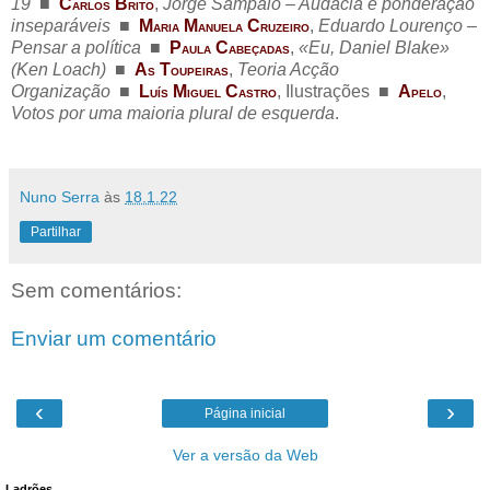
19
..
■
..
C
B
,
Jorge Sampaio – Audácia e ponderação
ARLOS
RITO
inseparáveis
..
■
..
M
M
C
,
Eduardo Lourenço –
ARIA
ANUELA
RUZEIRO
Pensar a política
..
■
..
P
C
,
«Eu, Daniel Blake»
AULA
ABEÇADAS
(Ken Loach)
..
■
..
A
T
,
Teoria Acção
S
OUPEIRAS
Organização
..
■
..
L
M
C
, Ilustrações
..
■
..
A
,
UÍS
IGUEL
ASTRO
PELO
Votos por uma maioria plural de esquerda
.
Nuno Serra
às
18.1.22
Partilhar
Sem comentários:
Enviar um comentário
‹
›
Página inicial
Ver a versão da Web
Ladrões