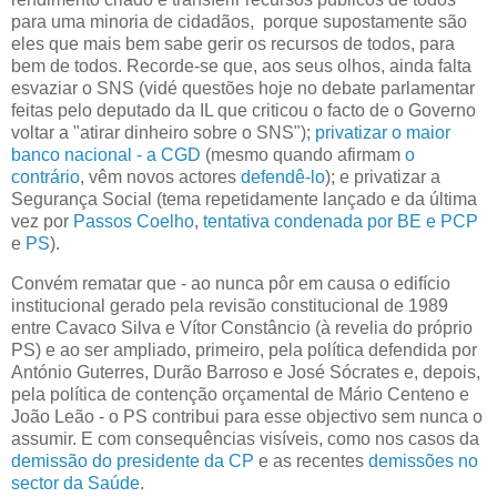
para uma minoria de cidadãos, porque supostamente são
eles que mais bem sabe gerir os recursos de todos, para
bem de todos. Recorde-se que, aos seus olhos, ainda falta
esvaziar o SNS (vidé questões hoje no debate parlamentar
feitas pelo deputado da IL que criticou o facto de o Governo
voltar a "atirar dinheiro sobre o SNS");
privatizar o maior
banco nacional - a CGD
(mesmo quando afirmam
o
contrário
, vêm novos actores
defendê-lo
); e privatizar a
Segurança Social (tema repetidamente lançado e da última
vez por
Passos Coelho
,
tentativa condenada por BE e PCP
e
PS
).
Convém rematar que - ao nunca pôr em causa o edifício
institucional gerado pela revisão constitucional de 1989
entre Cavaco Silva e Vítor Constâncio (à revelia do próprio
PS) e ao ser ampliado, primeiro, pela política defendida por
António Guterres, Durão Barroso e José Sócrates e, depois,
pela política de contenção orçamental de Mário Centeno e
João Leão - o PS contribui para esse objectivo sem nunca o
assumir. E com consequências visíveis, como nos casos da
demissão do presidente da CP
e as recentes
demissões no
sector da Saúde
.