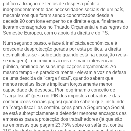
político a fixação de tectos de despesa pública,
independentemente das necessidades sociais de um país,
mecanismos que foram sendo concretizados desde a
década 90 com forte empenho da direita e que, finalmente,
ficaram consagrados no Tratado Orçamental e nas regras do
Semestre Europeu, com o apoio da direita e do PS.
Num segundo passo, e face à ineficácia económica e à
crescente desprotecção gerada por esta política, a direita
desmultiplica-se - sobretudo quando está na oposição (veja-
se imagem) - em reivindicações de maior intervenção
pública, omitindo as suas implicações orçamentais. Ao
mesmo tempo - e paradoxalmente - elevam a voz na defesa
de uma descida da "carga fiscal", quando sabem que
menos receitas fiscais implicam forçosamente menor
capacidade de despesa. Pior: esgrimam o conceito de
"carga fiscal" (peso no PIB dos impostos cobrados e das
contribuições sociais pagas) quando sabem que, incluindo
na "carga fiscal" as contribuições para a Segurança Social,
se está subrepticiamente a defender menores encargos das
empresas para a protecção dos trabalhadores (já que são
as empresas que pagam 23,75% sobre os salários, contra
11% dos trabalhadores) e, portanto, menor capacidade para