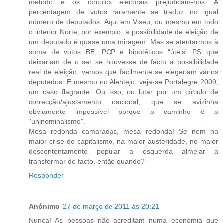
método e os círculos eleitorais prejudicam-nos. A
percentagem de votos raramente se traduz no igual
número de deputados. Aqui em Viseu, ou mesmo em todo
o interior Norte, por exemplo, a possibilidade de eleição de
um deputado é quase uma miragem. Mas se atentarmos à
soma de votos BE, PCP e hipotéticos “úteis” PS que
deixariam de o ser se houvesse de facto a possibilidade
real de eleição, vemos que facilmente se elegeriam vários
deputados. E mesmo no Alentejo, veja-se Portalegre 2009,
um caso flagrante. Ou isso, ou lutar por um círculo de
correcção/ajustamento nacional, que se avizinha
obviamente impossível porque o caminho é o
“uninominalismo”.
Mesa redonda camaradas, mesa redonda! Se nem na
maior crise do capitalismo, na maior austeridade, no maior
descontentamento popular a esquerda almejar a
transformar de facto, então quando?
Responder
Anónimo
27 de março de 2011 às 20:21
Nunca! As pessoas não acreditam numa economia que