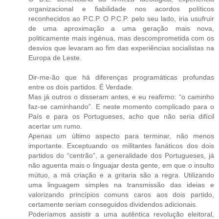
organizacional e fiabilidade nos acordos políticos
reconhecidos ao P.C.P. O P.C.P. pelo seu lado, iria usufruir
de uma aproximação a uma geração mais nova,
politicamente mais ingénua, mas descomprometida com os
desvios que levaram ao fim das experiências socialistas na
Europa de Leste.
Dir-me-ão que há diferenças programáticas profundas
entre os dois partidos. É Verdade.
Mas já outros o disseram antes, e eu reafirmo: “o caminho
faz-se caminhando”. E neste momento complicado para o
País e para os Portugueses, acho que não seria difícil
acertar um rumo.
Apenas um último aspecto para terminar, não menos
importante. Exceptuando os militantes fanáticos dos dois
partidos do “centrão”, a generalidade dos Portugueses, já
não aguenta mais o linguajar desta gente, em que o insulto
mútuo, a má criação e a gritaria são a regra. Utilizando
uma linguagem simples na transmissão das ideias e
valorizando princípios comuns caros aos dois partido,
certamente seriam conseguidos dividendos adicionais.
Poderíamos assistir a uma autêntica revolução eleitoral,