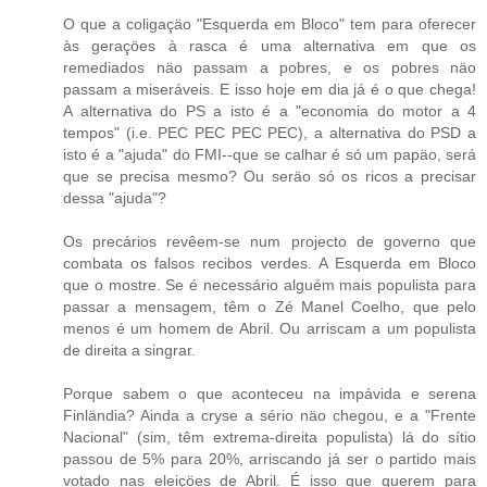
O que a coligaçäo "Esquerda em Bloco" tem para oferecer
às geraçöes à rasca é uma alternativa em que os
remediados näo passam a pobres, e os pobres näo
passam a miseráveis. E isso hoje em dia já é o que chega!
A alternativa do PS a isto é a "economia do motor a 4
tempos" (i.e. PEC PEC PEC PEC), a alternativa do PSD a
isto é a "ajuda" do FMI--que se calhar é só um papäo, será
que se precisa mesmo? Ou seräo só os ricos a precisar
dessa "ajuda"?
Os precários revêem-se num projecto de governo que
combata os falsos recibos verdes. A Esquerda em Bloco
que o mostre. Se é necessário alguém mais populista para
passar a mensagem, têm o Zé Manel Coelho, que pelo
menos é um homem de Abril. Ou arriscam a um populista
de direita a singrar.
Porque sabem o que aconteceu na impávida e serena
Finländia? Ainda a cryse a sério näo chegou, e a "Frente
Nacional" (sim, têm extrema-direita populista) lá do sítio
passou de 5% para 20%, arriscando já ser o partido mais
votado nas eleiçöes de Abril. É isso que querem para