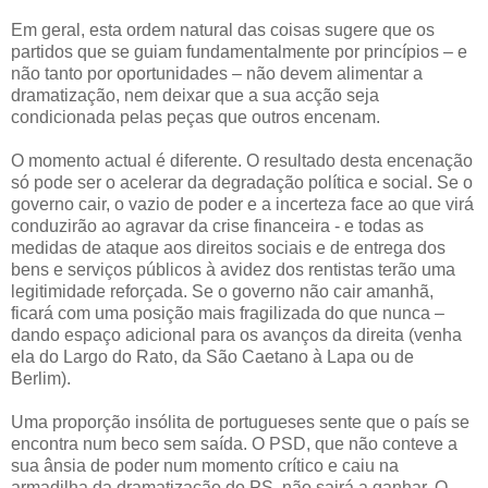
Em geral, esta ordem natural das coisas sugere que os
partidos que se guiam fundamentalmente por princípios – e
não tanto por oportunidades – não devem alimentar a
dramatização, nem deixar que a sua acção seja
condicionada pelas peças que outros encenam.
O momento actual é diferente. O resultado desta encenação
só pode ser o acelerar da degradação política e social. Se o
governo cair, o vazio de poder e a incerteza face ao que virá
conduzirão ao agravar da crise financeira - e todas as
medidas de ataque aos direitos sociais e de entrega dos
bens e serviços públicos à avidez dos rentistas terão uma
legitimidade reforçada. Se o governo não cair amanhã,
ficará com uma posição mais fragilizada do que nunca –
dando espaço adicional para os avanços da direita (venha
ela do Largo do Rato, da São Caetano à Lapa ou de
Berlim).
Uma proporção insólita de portugueses sente que o país se
encontra num beco sem saída. O PSD, que não conteve a
sua ânsia de poder num momento crítico e caiu na
armadilha da dramatização do PS, não sairá a ganhar. O