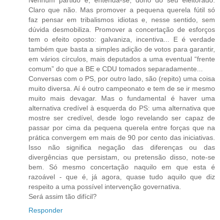
Claro que não. Mas promover a pequena querela fútil só
faz pensar em tribalismos idiotas e, nesse sentido, sem
dúvida desmobiliza. Promover a concertação de esforços
tem o efeito oposto: galvaniza, incentiva... E é verdade
também que basta a simples adição de votos para garantir,
em vários círculos, mais deputados a uma eventual “frente
comum” do que a BE e CDU tomados separadamente...
Conversas com o PS, por outro lado, são (repito) uma coisa
muito diversa. Aí é outro campeonato e tem de se ir mesmo
muito mais devagar. Mas o fundamental é haver uma
alternativa credível à esquerda do PS: uma alternativa que
mostre ser credível, desde logo revelando ser capaz de
passar por cima da pequena querela entre forças que na
prática convergem em mais de 90 por cento das iniciativas.
Isso não significa negação das diferenças ou das
divergências que persistam, ou pretensão disso, note-se
bem. Só mesmo concertação naquilo em que esta é
razoável - que é, já agora, quase tudo aquilo que diz
respeito a uma possível intervenção governativa.
Será assim tão difícil?
Responder