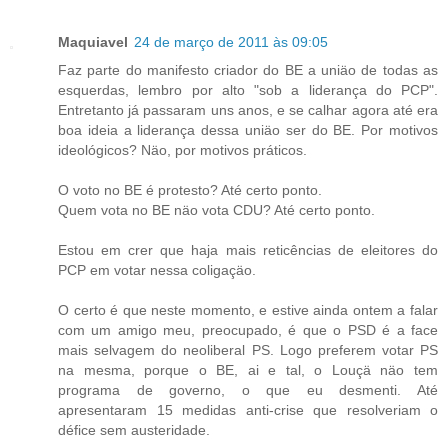
Maquiavel
24 de março de 2011 às 09:05
Faz parte do manifesto criador do BE a uniäo de todas as
esquerdas, lembro por alto "sob a liderança do PCP".
Entretanto já passaram uns anos, e se calhar agora até era
boa ideia a liderança dessa uniäo ser do BE. Por motivos
ideológicos? Näo, por motivos práticos.
O voto no BE é protesto? Até certo ponto.
Quem vota no BE näo vota CDU? Até certo ponto.
Estou em crer que haja mais reticências de eleitores do
PCP em votar nessa coligaçäo.
O certo é que neste momento, e estive ainda ontem a falar
com um amigo meu, preocupado, é que o PSD é a face
mais selvagem do neoliberal PS. Logo preferem votar PS
na mesma, porque o BE, ai e tal, o Louçä näo tem
programa de governo, o que eu desmenti. Até
apresentaram 15 medidas anti-crise que resolveriam o
défice sem austeridade.