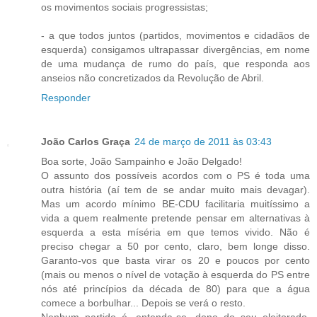
os movimentos sociais progressistas;
- a que todos juntos (partidos, movimentos e cidadãos de
esquerda) consigamos ultrapassar divergências, em nome
de uma mudança de rumo do país, que responda aos
anseios não concretizados da Revolução de Abril.
Responder
João Carlos Graça
24 de março de 2011 às 03:43
Boa sorte, João Sampainho e João Delgado!
O assunto dos possíveis acordos com o PS é toda uma
outra história (aí tem de se andar muito mais devagar).
Mas um acordo mínimo BE-CDU facilitaria muitíssimo a
vida a quem realmente pretende pensar em alternativas à
esquerda a esta míséria em que temos vivido. Não é
preciso chegar a 50 por cento, claro, bem longe disso.
Garanto-vos que basta virar os 20 e poucos por cento
(mais ou menos o nível de votação à esquerda do PS entre
nós até princípios da década de 80) para que a água
comece a borbulhar... Depois se verá o resto.
Nenhum partido é, entenda-se, dono do seu eleitorado.