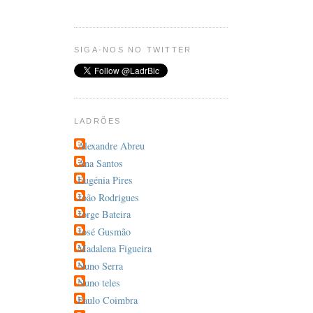
SIGA-NOS NO TWITTER
LADRÕES
Alexandre Abreu
Ana Santos
Eugénia Pires
João Rodrigues
Jorge Bateira
José Gusmão
Madalena Figueira
Nuno Serra
Nuno teles
Paulo Coimbra