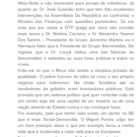
Meia-Noite e não escreviam para jornais de referência. Já
quanto ao Dr. José Gusmão acho que tem tido excelentes
intervenções na Assembleia Da República ao confrontar o
Ministro das Finanças com questões pertinentes. Só me
irrita que por vezes a RTP (paga por mim) não convide
mais vezes o Dr. Medina Carreira, o Dr. Alexandre Soares
Dos Santos – Presidente do Grupo Jerónimo Martins ou o
Henrique Neto que é Presidente do Grupo Iberomoldes. De
registar que o Dr. Louçã visitou uma das fábricas da
Iberomoldes e salientou as suas boas práticas a todos os
níveis.
Irrita-me só que o Bloco não aceite a iniciativa privada de
qualidade. O pobre homem do talho só criou o seu próprio
negócio para sobreviver. Na União Soviética até os
vendedores de gelados eram funcionários públicos. Está
provado que um sistema político que quer controlar tudo de
um centro seja ele uma capital de um Império ou de uma
nação através do Estado nunca o vai conseguir fazer.
Por exemplo, pelo que tenho visto existe um sector no BE
que é mais Social-Democrata. O Miguel Portas, julgo ser
um bom exemplo disso o que por exemplo levou a minha
mãe que é moderada a votar nele para as Europeias.