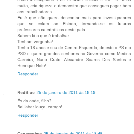
muito, cria riqueza e demonstra que consegues pagar bem
aos trabalhadores..
Eu é que não quero descontar mais para investigadores
que se colam ao Estado, tornando-se os futuros
professores catedráticos deste país..
Sabem lá o que é trabalhar..
Tenham vergonha!
Tenho 18 anos e sou de Centro-Esquerda, detesto o PS e o
PSD e quero grandes senhores no Governo como Medina
Carreira, Nuno Crato, Alexandre Soares Dos Santos e
Henrique Neto!
Responder
RedBloc
25 de janeiro de 2011 às 18:19
És da onde, filho?
Bai labar louça, carago!
Responder
Caporegime
25 de janeiro de 2011 às 18:45