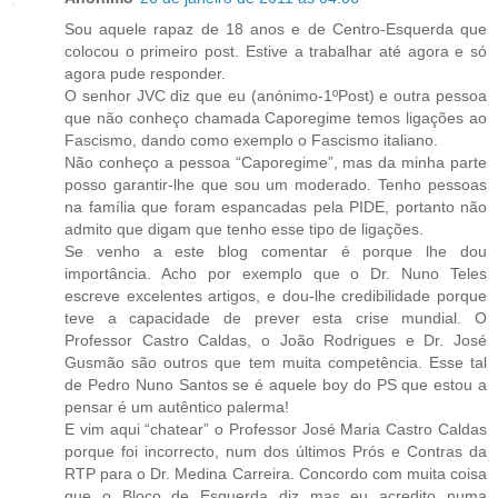
Sou aquele rapaz de 18 anos e de Centro-Esquerda que
colocou o primeiro post. Estive a trabalhar até agora e só
agora pude responder.
O senhor JVC diz que eu (anónimo-1ºPost) e outra pessoa
que não conheço chamada Caporegime temos ligações ao
Fascismo, dando como exemplo o Fascismo italiano.
Não conheço a pessoa “Caporegime”, mas da minha parte
posso garantir-lhe que sou um moderado. Tenho pessoas
na família que foram espancadas pela PIDE, portanto não
admito que digam que tenho esse tipo de ligações.
Se venho a este blog comentar é porque lhe dou
importância. Acho por exemplo que o Dr. Nuno Teles
escreve excelentes artigos, e dou-lhe credibilidade porque
teve a capacidade de prever esta crise mundial. O
Professor Castro Caldas, o João Rodrigues e Dr. José
Gusmão são outros que tem muita competência. Esse tal
de Pedro Nuno Santos se é aquele boy do PS que estou a
pensar é um autêntico palerma!
E vim aqui “chatear” o Professor José Maria Castro Caldas
porque foi incorrecto, num dos últimos Prós e Contras da
RTP para o Dr. Medina Carreira. Concordo com muita coisa
que o Bloco de Esquerda diz mas eu acredito numa