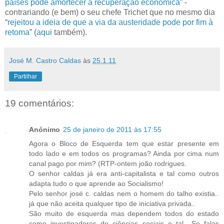
países pode amortecer a recuperação económica”
-
contrariando (e bem) o seu chefe Trichet que no mesmo dia
“
rejeitou a ideia de que a via da austeridade pode por fim à
retoma
” (
aqui
também).
José M. Castro Caldas
às
25.1.11
Partilhar
19 comentários:
Anónimo
25 de janeiro de 2011 às 17:55
Agora o Bloco de Esquerda tem que estar presente em
todo lado e em todos os programas? Ainda por cima num
canal pago por mim? (RTP-ontem joão rodrigues.
O senhor caldas já era anti-capitalista e tal como outros
adapta tudo o que aprende ao Socialismo!
Pelo senhor josé c. caldas nem o homem do talho existia..
já que não aceita qualquer tipo de iniciativa privada..
São muito de esquerda mas dependem todos do estado
como investigadores de ciências sociais e tal.. Se falas