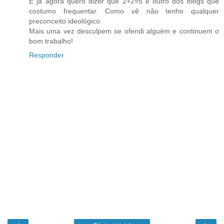
E já agora quero dizer que 2+2=5 é outro dos blogs que
costumo frequentar. Como vê não tenho qualquer
preconceito ideológico.
Mais uma vez desculpem se ofendi alguém e continuem o
bom trabalho!
Responder