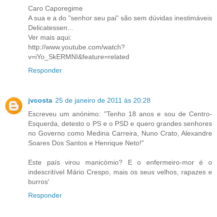
Caro Caporegime
A sua e a do "senhor seu pai" são sem dúvidas inestimáveis
Delicatessen...
Ver mais aqui:
http://www.youtube.com/watch?
v=iYo_SkERMNI&feature=related
Responder
jvcosta
25 de janeiro de 2011 às 20:28
Escreveu um anónimo: "Tenho 18 anos e sou de Centro-
Esquerda, detesto o PS e o PSD e quero grandes senhores
no Governo como Medina Carreira, Nuno Crato, Alexandre
Soares Dos Santos e Henrique Neto!"
Este país virou manicómio? E o enfermeiro-mor é o
indescritível Mário Crespo, mais os seus velhos, rapazes e
burros'
Responder