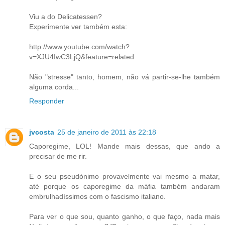
Viu a do Delicatessen?
Experimente ver também esta:
http://www.youtube.com/watch?
v=XJU4IwC3LjQ&feature=related
Não "stresse" tanto, homem, não vá partir-se-lhe também
alguma corda...
Responder
jvcosta
25 de janeiro de 2011 às 22:18
Caporegime, LOL! Mande mais dessas, que ando a
precisar de me rir.
E o seu pseudónimo provavelmente vai mesmo a matar,
até porque os caporegime da máfia também andaram
embrulhadíssimos com o fascismo italiano.
Para ver o que sou, quanto ganho, o que faço, nada mais